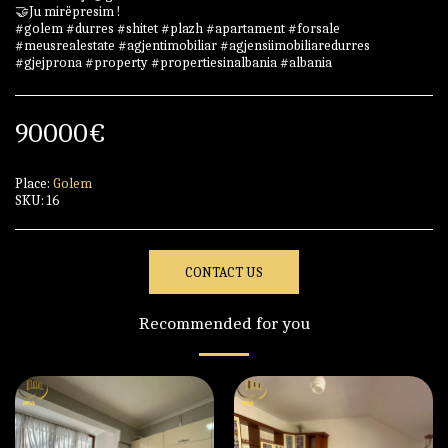
🤝Ju mirëpresim !
#golem #durres #shitet #plazh #apartament #forsale
#meusrealestate #agjentimobiliar #agjensiimobiliaredurres
#gjejprona #property #propertiesinalbania #albania
90000
€
Place:
Golem
SKU:
16
CONTACT US
Recommended for you