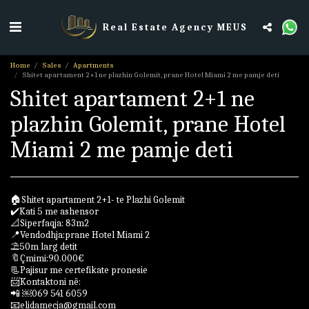
Real Estate Agency MEUS
Home
Sales
Apartments
Shitet apartament 2+1 ne plazhin Golemit, prane Hotel Miami 2 me pamje deti
Shitet apartament 2+1 ne
plazhin Golemit, prane Hotel
Miami 2 me pamje deti
🏠Shitet apartament 2+1- te Plazhi Golemit
✔️Kati 5 me ashensor
📐Siperfaqja: 83m2
📍Vendodhja:prane Hotel Miami 2
⛱50m larg detit
🔖Çmimi:90.000€
📃Pajisur me certefikate pronesie
📨Kontaktoni në:
📲 ￼⁨069 541 6059⁩
📧elidamecja@gmail.com